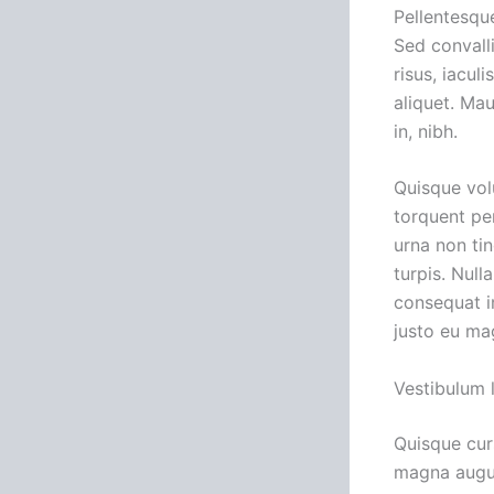
Pellentesqu
Sed convalli
risus, iaculi
aliquet. Ma
in, nibh.
Quisque vol
torquent pe
urna non tin
turpis. Nulla
consequat i
justo eu ma
Vestibulum l
Quisque cur
magna augue