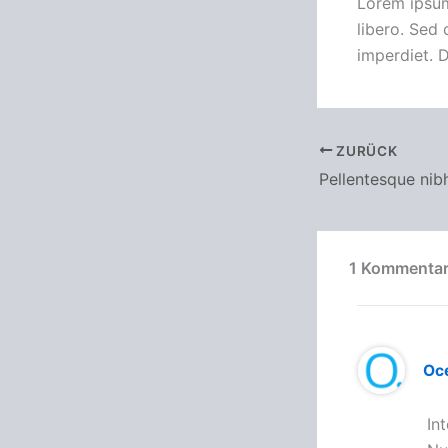
Lorem ipsum 
libero. Sed
imperdiet. D
ZURÜCK
1 Kommentar
Oc
In