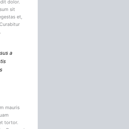
dit dolor.
sum sit
egestas et,
 Curabitur
.
isus a
tis
es
lam mauris
iquam
t tortor.