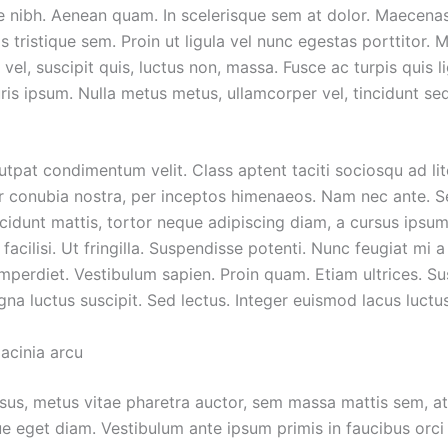
e nibh. Aenean quam. In scelerisque sem at dolor. Maecenas
s tristique sem. Proin ut ligula vel nunc egestas porttitor. 
s vel, suscipit quis, luctus non, massa. Fusce ac turpis quis li
uris ipsum. Nulla metus metus, ullamcorper vel, tincidunt s
utpat condimentum velit. Class aptent taciti sociosqu ad li
r conubia nostra, per inceptos himenaeos. Nam nec ante. Se
cidunt mattis, tortor neque adipiscing diam, a cursus ipsum
 facilisi. Ut fringilla. Suspendisse potenti. Nunc feugiat mi a 
mperdiet. Vestibulum sapien. Proin quam. Etiam ultrices. Su
gna luctus suscipit. Sed lectus. Integer euismod lacus luct
acinia arcu
sus, metus vitae pharetra auctor, sem massa mattis sem, a
 eget diam. Vestibulum ante ipsum primis in faucibus orci 