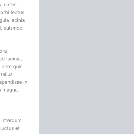
 mattis.
Morbi lectus
gula lacinia
ed, euismod
tora
d lacinia,
 ante quis
tellus
spendisse in
us magna.
t interdum
luctus et