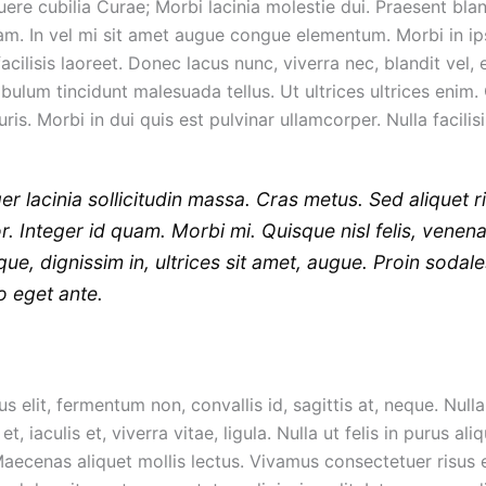
uere cubilia Curae; Morbi lacinia molestie dui. Praesent blan
m. In vel mi sit amet augue congue elementum. Morbi in ip
cilisis laoreet. Donec lacus nunc, viverra nec, blandit vel, 
bulum tincidunt malesuada tellus. Ut ultrices ultrices enim.
ris. Morbi in dui quis est pulvinar ullamcorper. Nulla facilisi
ger lacinia sollicitudin massa. Cras metus. Sed aliquet r
or. Integer id quam. Morbi mi. Quisque nisl felis, venena
ique, dignissim in, ultrices sit amet, augue. Proin sodal
ro eget ante.
s elit, fermentum non, convallis id, sagittis at, neque. Nul
 et, iaculis et, viverra vitae, ligula. Nulla ut felis in purus al
aecenas aliquet mollis lectus. Vivamus consectetuer risus e