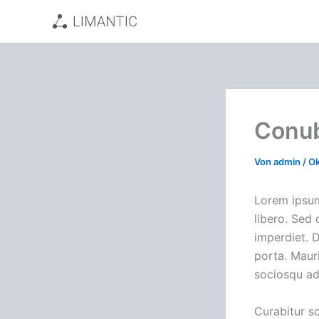
Zum
Inhalt
springen
Conub
Von
admin
/
Ok
Lorem ipsum 
libero. Sed
imperdiet. 
porta. Mauri
sociosqu ad
Curabitur so