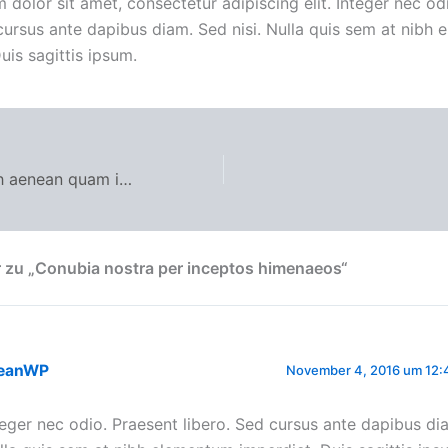
dolor sit amet, consectetur adipiscing elit. Integer nec od
 cursus ante dapibus diam. Sed nisi. Nulla quis sem at nibh
uis sagittis ipsum.
Pellentesque nibh aenean quam in scelerisque
 zu „Conubia nostra per inceptos himenaeos“
eanWP
November 4, 2016 um 12:4
teger nec odio. Praesent libero. Sed cursus ante dapibus dia