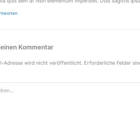
lla quis sem at nibh elementum imperdiet. Duis sagittis ips
ntworten
 einen Kommentar
-Adresse wird nicht veröffentlicht.
Erforderliche Felder si