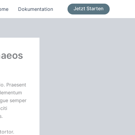
Jetzt Starten
ome
Dokumentation
naeos
io. Praesent
 elementum
augue semper
citi
s.
tortor.