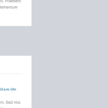
io. Praesent
 elementum
3 a.m. Uhr
m. Sed nisi.