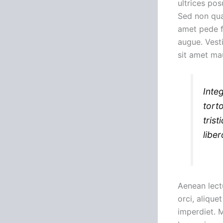
ultrices pos
Sed non qua
amet pede fa
augue. Vesti
sit amet mau
Inte
tort
trist
libe
Aenean lectu
orci, aliquet
imperdiet. M