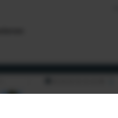
H
nlernen