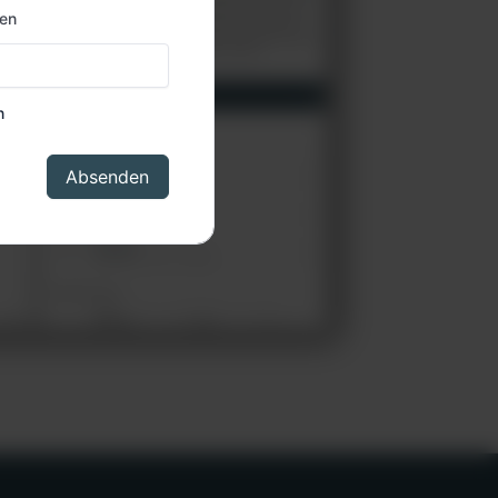
ben
n
Absenden